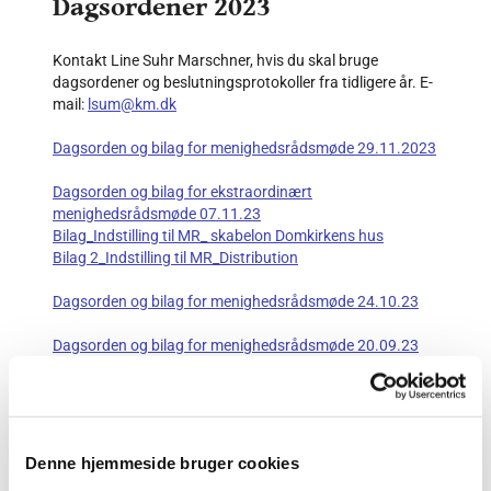
Dagsordener 2023
Kontakt Line Suhr Marschner, hvis du skal bruge
dagsordener og beslutningsprotokoller fra tidligere år. E-
mail:
lsum@km.dk
Dagsorden og bilag for menighedsrådsmøde 29.11.2023
Dagsorden og bilag for ekstraordinært
menighedsrådsmøde 07.11.23
Bilag_Indstilling til MR_ skabelon Domkirkens hus
Bilag 2_Indstilling til MR_Distribution
Dagsorden og bilag for menighedsrådsmøde 24.10.23
Dagsorden og bilag for menighedsrådsmøde 20.09.23
BEMÆRK: Åbent menighedsrådsmøde kl. 16-17,
hvorefter der kl 17-21.30 afholdes et intern
visionsseminar, som er lukket for offentligheden.
Dagsorden og bilag for menighedsrådsmøde 23.08.23
Denne hjemmeside bruger cookies