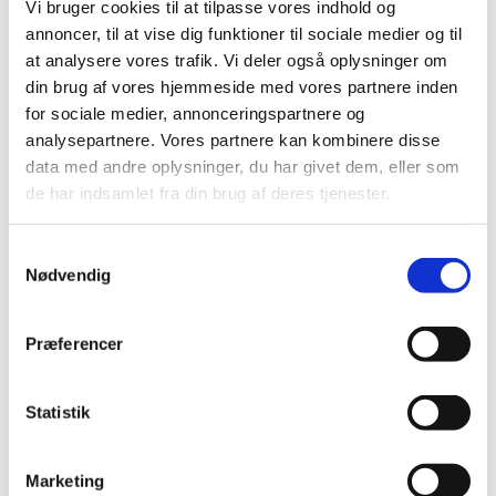
Vi bruger cookies til at tilpasse vores indhold og
Dagsorden og bilag for menighedsrådsmøde 28.06.23
Ekstra bilag: Udskrift af Budgetbidrag 2024 - indsendt
annoncer, til at vise dig funktioner til sociale medier og til
estimat 1
at analysere vores trafik. Vi deler også oplysninger om
din brug af vores hjemmeside med vores partnere inden
Dagsorden og bilag for menighedsrådsmøde 31.5.23
for sociale medier, annonceringspartnere og
MR-møde. Tillægsdagsorden 31.5.23
analysepartnere. Vores partnere kan kombinere disse
Dagsorden og bilag for menighedsrådsmøde 19.04.23
data med andre oplysninger, du har givet dem, eller som
de har indsamlet fra din brug af deres tjenester.
Dagsorden og bilag for menighedsrådsmøde 22.03.23
Dagsorden og bilag for menighedsrådsmøde 22.02.23
S
Nødvendig
Dagsorden og bilag for menighedsrådsmøde 25.01.23
a
m
t
Beslutningsprotokoller 2023
Præferencer
y
k
Beslutningsprotokol for menighedsrådsmøde 29.11.23
k
Statistik
e
Beslutningsprotokol for menighedsrådsmøde 07.11.23
v
Marketing
Beslutningsprotokol for menighedsrådsmøde 24.10.23
a