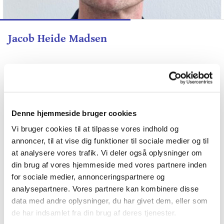
Jacob Heide Madsen
Jacob Heide Madsens baggrund har både en akademisk
og en kulturfaglig vinkel. Jacob er uddannet på
Musikkonservatoriet i 2005 – kandidat i klassisk sang
hos operasanger og docent Armeen Rasmussen.
Denne hjemmeside bruger cookies
Jacob Heide Madsen har i en årrække beskæftiget sig
Vi bruger cookies til at tilpasse vores indhold og
inden for kulturbranchen, både som professionel
korsanger i DR Koncertkoret og som sanger i
annoncer, til at vise dig funktioner til sociale medier og til
Københavns Domkirkes Kantori, men også som solist
at analysere vores trafik. Vi deler også oplysninger om
ved koncerter og operaproduktioner.
din brug af vores hjemmeside med vores partnere inden
for sociale medier, annonceringspartnere og
I 2015 afsluttede Jacob Heide Madsen en master i
offentlig ledelse (MPA fra CBS), da han foruden arbejdet
analysepartnere. Vores partnere kan kombinere disse
som sanger brænder for at arbejde med kultur på et
data med andre oplysninger, du har givet dem, eller som
strategisk niveau og gerne i en politisk kontekst. Siden
de har indsamlet fra din brug af deres tjenester.
2015 har Jacob Heide Madsen været ansat som adm.