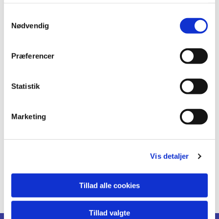
leder for Sangkraftcentret i Roskilde Kommune.
S
Nødvendig
a
m
t
Præferencer
y
k
k
Statistik
e
v
Marketing
a
Vor Frue Kantori
l
g
Vis detaljer
Læs mere her
Tillad alle cookies
Tillad valgte