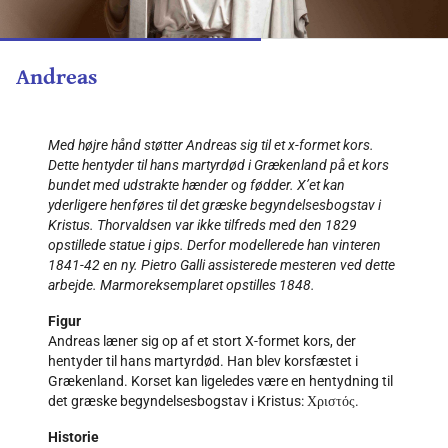
Andreas
Med højre hånd støtter Andreas sig til et x-formet kors.
Dette hentyder til hans martyrdød i Grækenland på et kors
bundet med udstrakte hænder og fødder. X’et kan
yderligere henføres til det græske begyndelsesbogstav i
Kristus. Thorvaldsen var ikke tilfreds med den 1829
opstillede statue i gips. Derfor modellerede han vinteren
1841-42 en ny. Pietro Galli assisterede mesteren ved dette
arbejde. Marmoreksemplaret opstilles 1848.
Figur
Andreas læner sig op af et stort X-formet kors, der
hentyder til hans martyrdød. Han blev korsfæstet i
Grækenland. Korset kan ligeledes være en hentydning til
det græske begyndelsesbogstav i Kristus: Χριστός.
Historie