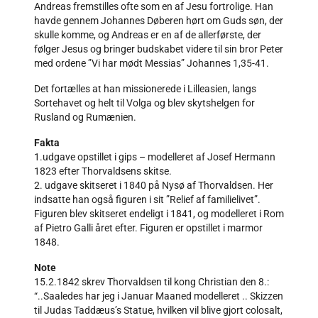
Andreas fremstilles ofte som en af Jesu fortrolige. Han
havde gennem Johannes Døberen hørt om Guds søn, der
skulle komme, og Andreas er en af de allerførste, der
følger Jesus og bringer budskabet videre til sin bror Peter
med ordene ”Vi har mødt Messias” Johannes 1,35-41.
Det fortælles at han missionerede i Lilleasien, langs
Sortehavet og helt til Volga og blev skytshelgen for
Rusland og Rumænien.
Fakta
1.udgave opstillet i gips – modelleret af Josef Hermann
1823 efter Thorvaldsens skitse.
2. udgave skitseret i 1840 på Nysø af Thorvaldsen. Her
indsatte han også figuren i sit ”Relief af familielivet”.
Figuren blev skitseret endeligt i 1841, og modelleret i Rom
af Pietro Galli året efter. Figuren er opstillet i marmor
1848.
Note
15.2.1842 skrev Thorvaldsen til kong Christian den 8.:
“..Saaledes har jeg i Januar Maaned modelleret .. Skizzen
til Judas Taddæus’s Statue, hvilken vil blive gjort colosalt,