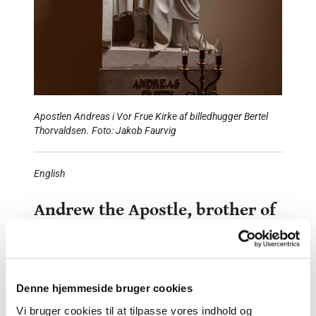
Apostlen Andreas i Vor Frue Kirke af billedhugger Bertel
Thorvaldsen. Foto: Jakob Faurvig
English
Andrew the Apostle, brother of
Peter
The statue
Andrew is depicted leaning on a huge X-shaped cross,
Denne hjemmeside bruger cookies
which alludes to his martyrdom. He was crucified in
Greece. The cross can be a seen as an allusion to the
Vi bruger cookies til at tilpasse vores indhold og