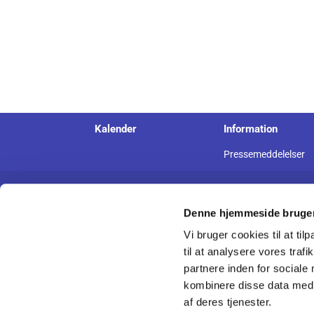
Kalender
Information
Pressemeddelelser
Vor Frue Kirke - Københavns Domkirke
Denne hjemmeside bruger
Vi bruger cookies til at til
til at analysere vores tra
partnere inden for sociale
kombinere disse data med a
af deres tjenester.