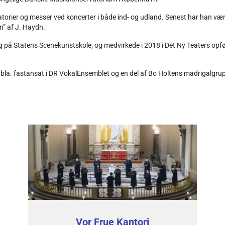
ratorier og messer ved koncerter i både ind- og udland. Senest har han vær
n” af J. Haydn.
g på Statens Scenekunstskole, og medvirkede i 2018 i Det Ny Teaters op
bla. fastansat i DR VokalEnsemblet og en del af Bo Holtens madrigalgru
Vor Frue Kantori