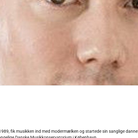
989, fik musikken ind med modermælken og startede sin sanglige dannel
Kongelige Danske Musikkonservatorium i København.