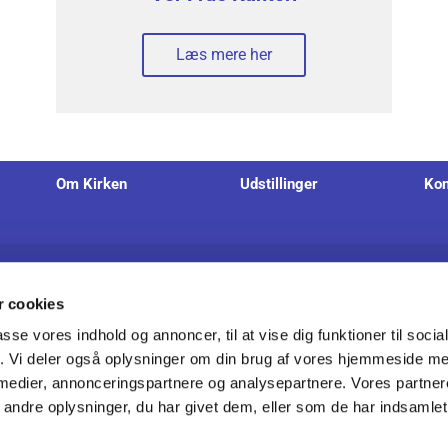
Læs mere her
Om Kirken
Udstillinger
Kon
Nørregade 8, 1165 København K
+45 33
 cookies
passe vores indhold og annoncer, til at vise dig funktioner til soci
fik. Vi deler også oplysninger om din brug af vores hjemmeside m
 medier, annonceringspartnere og analysepartnere. Vores partne
Tilgængelighedserklæring
ndre oplysninger, du har givet dem, eller som de har indsamlet 