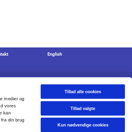
takt
English
 37 65 40
Tillad alle cookies
ale medier og
ed vores
Tillad valgte
re kan
fra din brug
Kun nødvendige cookies