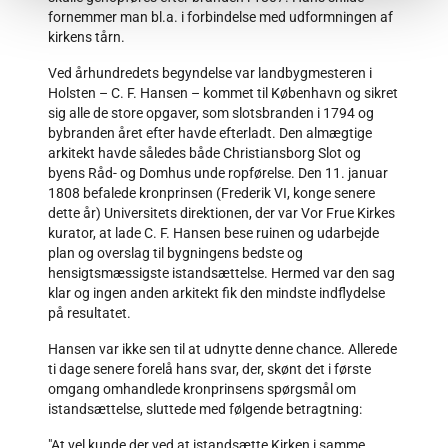
fornemmer man bl.a. i forbindelse med udformningen af
kirkens tårn.
Ved århundredets begyndelse var landbygmesteren i
Holsten – C. F. Hansen – kommet til København og sikret
sig alle de store opgaver, som slotsbranden i 1794 og
bybranden året efter havde efterladt. Den almægtige
arkitekt havde således både Christiansborg Slot og
byens Råd- og Domhus unde ropførelse. Den 11. januar
1808 befalede kronprinsen (Frederik VI, konge senere
dette år) Universitets direktionen, der var Vor Frue Kirkes
kurator, at lade C. F. Hansen bese ruinen og udarbejde
plan og overslag til bygningens bedste og
hensigtsmæssigste istandsættelse. Hermed var den sag
klar og ingen anden arkitekt fik den mindste indflydelse
på resultatet.
Hansen var ikke sen til at udnytte denne chance. Allerede
ti dage senere forelå hans svar, der, skønt det i første
omgang omhandlede kronprinsens spørgsmål om
istandsættelse, sluttede med følgende betragtning:
"At vel kunde der ved at istandsætte Kirken i samme