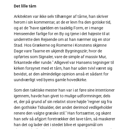
Det lille tårn
Arkitekten var ikke selv tilhænger af tårne, han skriver
herom i sin kommentar, at de er levn fra den gotiske tid,
og at de "have sjælden en taalelig Form, er i mange
Henseender farlige for en By og tjene i det højeste til at
underrette den Rejsende om at han nærmer sig en stor
Stad. Hos Grækerne og Romerne i Konstens skjønne
Dage vare Taarne en ukjendt Bygningsziir; hvor de
opførtes som Signaler, vare de simple af massiv Mur,
firkantede eller runde." Alligevel var Hansens tegninger til
kirken forsynet med et tårn, han har uden tvivl været sig
bevidst, at den almindelige opinion anså et sådant for
uundværligt ved byens gamle hovedkirke.
Som den taktiske mester han var i at føre sine intentioner
igennem, havde han givet to mulige udformninger, dels
et, der på grund af sin relativt store højde "regner sig fra
den gothiske Tidsalder, det andet derimod vedligeholder
renere den valgte græske stil." Han fortsætter, og skønt
han selv så afgjort foretrækker det lave tårn, så maskerer
han det og lader det i stedet blive et spørgsmål om