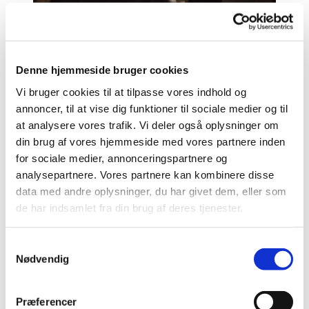
Denne hjemmeside bruger cookies
Vi bruger cookies til at tilpasse vores indhold og
annoncer, til at vise dig funktioner til sociale medier og til
C. F. Hansen malet af Friedrich Carl Gröger i 1830
at analysere vores trafik. Vi deler også oplysninger om
Noget af det, der har betydet mest for Vor Frue Kirke, er
din brug af vores hjemmeside med vores partnere inden
placeringen af en antik bygning som Pantheon, der ligger
for sociale medier, annonceringspartnere og
på den gamle Marsmark, der udgør Roms centrale og
analysepartnere. Vores partnere kan kombinere disse
tætbebyggede bycentrum. Selve bygningen, hvis navn
betyder templet for alle guder, giver svar på de helt
data med andre oplysninger, du har givet dem, eller som
grundlæggende problemer i arkitekturen, nemlig
de har indsamlet fra din brug af deres tjenester.
sammenføjningen af basiselementerne cylinder, kuppel
og kubus. Samtidig var det af afgørende betydning, at
Piranesi med sine maleriske kobberstik havde vist, hvor
S
fornemt en sådan bygning kunne virke i en tæt og
Nødvendig
a
uregelmæssig by med de muligheder, dette gav for
m
overraskende billeder af klassisk storhed.
t
Præferencer