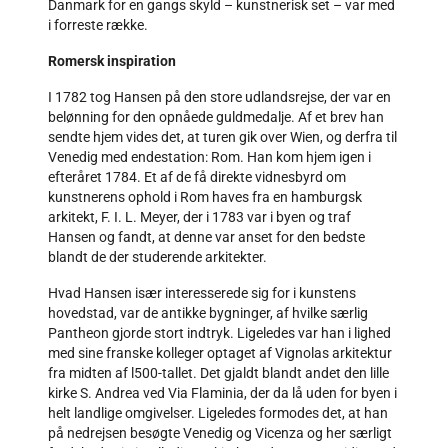
Danmark for en gangs skyld – kunstnerisk set – var med
i forreste række.
Romersk inspiration
I 1782 tog Hansen på den store udlandsrejse, der var en
belønning for den opnåede guldmedalje. Af et brev han
sendte hjem vides det, at turen gik over Wien, og derfra til
Venedig med endestation: Rom. Han kom hjem igen i
efteråret 1784. Et af de få direkte vidnesbyrd om
kunstnerens ophold i Rom haves fra en hamburgsk
arkitekt, F. I. L. Meyer, der i 1783 var i byen og traf
Hansen og fandt, at denne var anset for den bedste
blandt de der studerende arkitekter.
Hvad Hansen især interesserede sig for i kunstens
hovedstad, var de antikke bygninger, af hvilke særlig
Pantheon gjorde stort indtryk. Ligeledes var han i lighed
med sine franske kolleger optaget af Vignolas arkitektur
fra midten af l500-tallet. Det gjaldt blandt andet den lille
kirke S. Andrea ved Via Flaminia, der da lå uden for byen i
helt landlige omgivelser. Ligeledes formodes det, at han
på nedrejsen besøgte Venedig og Vicenza og her særligt