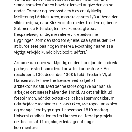
Smag som den forhen havde eller ved at give den en og
anden Forandring, hvorved den blev en ulykkelig
Mellemting i Arkitekturen, maaske spares 1/3 af hvad der
vilde medgaa, naar Kirken omformedes i ædlere og bedre
Stil; men da Efterslægten ikke kunde agte paa
Besparelsesgrunde, men alene vilde bedømme
Bygningen, som den stod for øjnene, saa syntes der ikke
at burde sees paa nogen meere Bekostning naaret saa
vigtigt Arbejde kunde blive bedre udført."
Argumentationen var kløgtig, og den har gjort det indtryk
på højeste sted, som dens forfatter kunne ønske. Ved
resolution af 30. december 1808 bifaldt Frederik VI, at
Hansen skulle have frie hænder ved valget af
arkitektonisk stil. Med denne store opgave har han så
arbejdet det næste halvandet årstid. At det trak lidt ud
forstår man, når det betænkes, at han i samme tidsrum
udarbejdede tegninger til Slotskirken, Metropolitanskolen
og mange flere bygninger. I november 1810 modtog
Universitetsdirektionen fra Hansen det færdige projekt,
der bestod af 11 tegninger ledsaget af nogle
kommentarer.