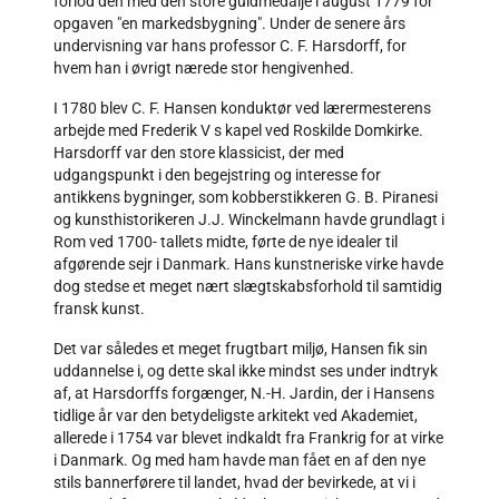
forlod den med den store guldmedalje i august 1779 for
opgaven "en markedsbygning". Under de senere års
undervisning var hans professor C. F. Harsdorff, for
hvem han i øvrigt nærede stor hengivenhed.
I 1780 blev C. F. Hansen konduktør ved lærermesterens
arbejde med Frederik V s kapel ved Roskilde Domkirke.
Harsdorff var den store klassicist, der med
udgangspunkt i den begejstring og interesse for
antikkens bygninger, som kobberstikkeren G. B. Piranesi
og kunsthistorikeren J.J. Winckelmann havde grundlagt i
Rom ved 1700- tallets midte, førte de nye idealer til
afgørende sejr i Danmark. Hans kunstneriske virke havde
dog stedse et meget nært slægtskabsforhold til samtidig
fransk kunst.
Det var således et meget frugtbart miljø, Hansen fik sin
uddannelse i, og dette skal ikke mindst ses under indtryk
af, at Harsdorffs forgænger, N.-H. Jardin, der i Hansens
tidlige år var den betydeligste arkitekt ved Akademiet,
allerede i 1754 var blevet indkaldt fra Frankrig for at virke
i Danmark. Og med ham havde man fået en af den nye
stils bannerførere til landet, hvad der bevirkede, at vi i