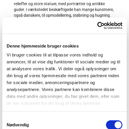
relieffer og store statuer, med portrætter og antikke
guder. I værkstedet beskæftigede han mange kunstnere,
også danskere, til opmodellering, støbning og hugning.
Kulturelt samlingspunkt
Mange af guldaldertidens malere, billedhuggere og
digtere søgte hans selskab i Rom, hvor Casa Buti blev
holdepunkt for et dansk-tysk kunstnerfællesskab, der
Denne hjemmeside bruger cookies
talte bl.a. Freund, Eckersberg, Marstrand, Blunck,
Bødtcher m.fl. H.C. Andersen opsøgte som det
Vi bruger cookies til at tilpasse vores indhold og
allerførste Thorvaldsen, da han kom til Rom i 1833: ”Nu
annoncer, til at vise dig funktioner til sociale medier og til
har jeg først fået mig et privat Logis og boer i samme
at analysere vores trafik. Vi deler også oplysninger om
Gade som Thorvaldsen: Via Sistina ..”. Thorvaldsen blev
din brug af vores hjemmeside med vores partnere inden
en god støtte og et fint forbillede, og Andersen skrev på
for sociale medier, annonceringspartnere og
hans 100 årsdag ”...jeg følte saa meget i mit Liv
beslægtet med Thorvaldsen, vor fattige Fødsel, vor Kamp
analysepartnere. Vores partnere kan kombinere disse
og vor store Verdens Erkjendelse...”.
data med andre oplysninger, du har givet dem, eller som
de har indsamlet fra din brug af deres tjenester.
Bertel Thorvaldsen vendte hjem til Danmark i et sandt
triumftog den 17. september 1838. Et testamente var
kommet i orden, så han i 1839 skænkede alle sine
S
kunstsamlinger til København. Han kom kun tilbage til
Nødvendig
a
Rom for en kort periode 1841-42. Thorvaldsen døde