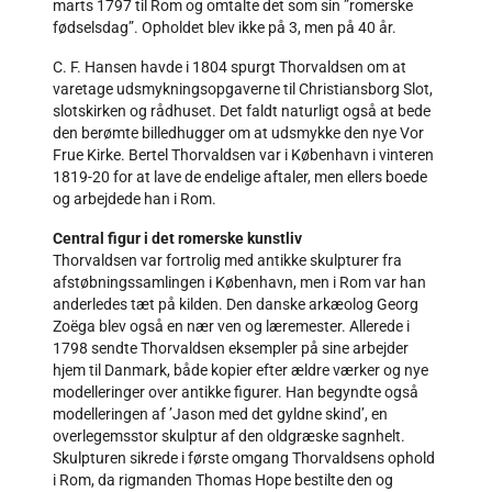
marts 1797 til Rom og omtalte det som sin ”romerske
fødselsdag”. Opholdet blev ikke på 3, men på 40 år.
C. F. Hansen havde i 1804 spurgt Thorvaldsen om at
varetage udsmykningsopgaverne til Christiansborg Slot,
slotskirken og rådhuset. Det faldt naturligt også at bede
den berømte billedhugger om at udsmykke den nye Vor
Frue Kirke. Bertel Thorvaldsen var i København i vinteren
1819-20 for at lave de endelige aftaler, men ellers boede
og arbejdede han i Rom.
Central figur i det romerske kunstliv
Thorvaldsen var fortrolig med antikke skulpturer fra
afstøbningssamlingen i København, men i Rom var han
anderledes tæt på kilden. Den danske arkæolog Georg
Zoëga blev også en nær ven og læremester. Allerede i
1798 sendte Thorvaldsen eksempler på sine arbejder
hjem til Danmark, både kopier efter ældre værker og nye
modelleringer over antikke figurer. Han begyndte også
modelleringen af ’Jason med det gyldne skind’, en
overlegemsstor skulptur af den oldgræske sagnhelt.
Skulpturen sikrede i første omgang Thorvaldsens ophold
i Rom, da rigmanden Thomas Hope bestilte den og