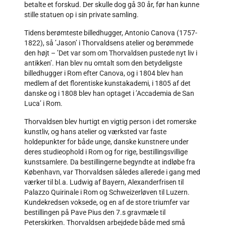
betalte et forskud. Der skulle dog gå 30 år, før han kunne
stille statuen op i sin private samling.
Tidens berømteste billedhugger, Antonio Canova (1757-
1822), så ’Jason’ i Thorvaldsens atelier og berømmede
den højt – ’Det var som om Thorvaldsen pustede nyt liv i
antikken’. Han blev nu omtalt som den betydeligste
billedhugger i Rom efter Canova, og i 1804 blev han
medlem af det florentiske kunstakademi, i 1805 af det
danske og i 1808 blev han optaget i ’Accademia de San
Luca’ i Rom.
Thorvaldsen blev hurtigt en vigtig person i det romerske
kunstliv, og hans atelier og værksted var faste
holdepunkter for både unge, danske kunstnere under
deres studieophold i Rom og for rige, bestillingsvillige
kunstsamlere. Da bestillingerne begyndte at indløbe fra
København, var Thorvaldsen således allerede i gang med
værker til bl.a. Ludwig af Bayern, Alexanderfrisen til
Palazzo Quirinale i Rom og Schweizerløven til Luzern.
Kundekredsen voksede, og en af de store triumfer var
bestillingen på Pave Pius den 7.s gravmæle til
Peterskirken. Thorvaldsen arbejdede både med små