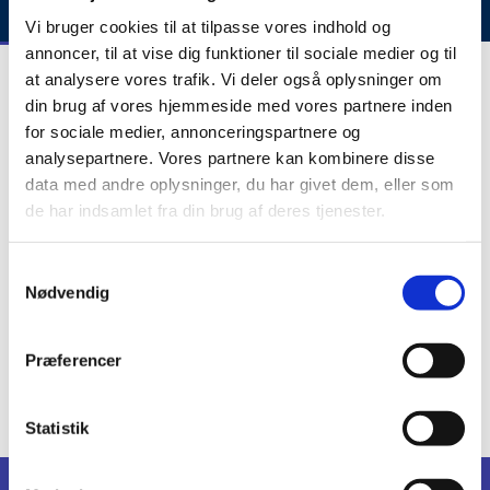
Vi bruger cookies til at tilpasse vores indhold og
annoncer, til at vise dig funktioner til sociale medier og til
at analysere vores trafik. Vi deler også oplysninger om
din brug af vores hjemmeside med vores partnere inden
for sociale medier, annonceringspartnere og
analysepartnere. Vores partnere kan kombinere disse
data med andre oplysninger, du har givet dem, eller som
de har indsamlet fra din brug af deres tjenester.
S
Museum
Nødvendig
a
m
Læs mere her
t
Præferencer
y
k
k
Statistik
e
v
Kalender