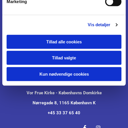
Marketing
a
l
Information
g
Pressemeddelelser
Vis detaljer
Om Kirken
Tillad alle cookies
Udstillinger
Tillad valgte
Kontakt
Kun nødvendige cookies
English
Vor Frue Kirke - Københavns Domkirke
Nørregade 8, 1165 København K
+45 33 37 65 40