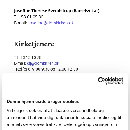
Josefine Therese Svendstrup (Barselsvikar)
Tlf. 53 61 05 86
E-mail:
josefine@domkirken.dk
Kirketjenere
Tlf: 33 15 10 78
E-mail:
ktj@domkirken.dk
Træffetid: 9.00-9.30 og 12.00-12.30
Inge-Marie Shannon
Tlf: 61 61 62 23
E-mail:
inge-marie@domkirken.dk
Denne hjemmeside bruger cookies
Jakob Jannerup Larsen
Tlf: 61 61 62 24
Vi bruger cookies til at tilpasse vores indhold og
E-mail:
jakob@domkirken.dk
annoncer, til at vise dig funktioner til sociale medier og til
at analysere vores trafik. Vi deler også oplysninger om
Søren Thrane